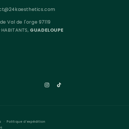
ct@24kaesthetics.com
de Val de l'orge 97119
-HABITANTS,
GUADELOUPE
Instagram
TikTok
s
Politique d’expédition
es