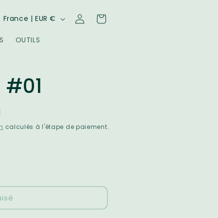
P
Connexion
Panier
France | EUR €
a
S
OUTILS
y
s
/
 #01
r
é
g
on
calculés à l'étape de paiement.
o
n
uisé