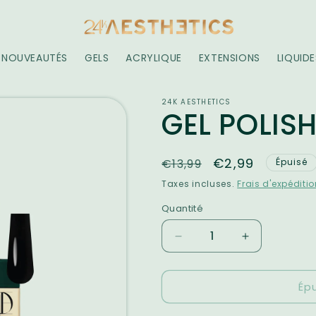
NOUVEAUTÉS
GELS
ACRYLIQUE
EXTENSIONS
LIQUIDE
24K AESTHETICS
GEL POLISH
Prix
Prix
€2,99
€13,99
Épuisé
habituel
promotionnel
Taxes incluses.
Frais d'expéditi
i
Quantité
Réduire
Augmenter
la
la
quantité
quantité
Ép
de
de
GEL
GEL