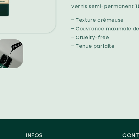
POLISH
POLISH
Vernis semi-permanent
1
#01
#01
– Texture crémeuse
– Couvrance maximale dè
– Cruelty-free
– Tenue parfaite
INFOS
CONT