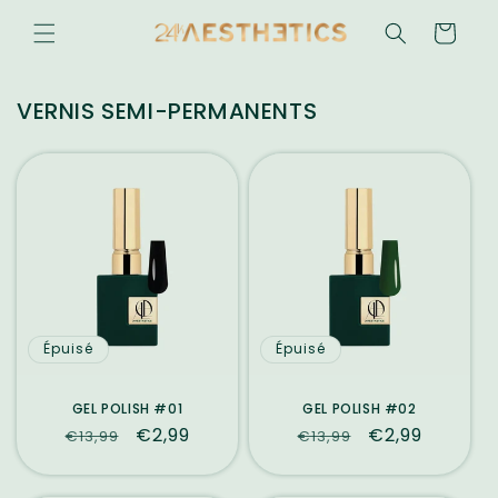
et
passer
Panier
au
contenu
VERNIS SEMI-PERMANENTS
Épuisé
Épuisé
GEL POLISH #01
GEL POLISH #02
Prix
Prix
€2,99
Prix
Prix
€2,99
€13,99
€13,99
habituel
promotionnel
habituel
promotionne