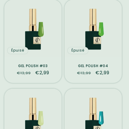
Épuisé
Épuisé
GEL POLISH #03
GEL POLISH #04
Prix
Prix
€2,99
Prix
Prix
€2,99
€13,99
€13,99
habituel
promotionnel
habituel
promotionne