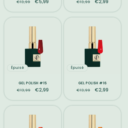
Prix
Prix
€5,99
Prix
Prix
€2,99
€13,99
€13,99
habituel
promotionnel
habituel
promotionne
Épuisé
Épuisé
GEL POLISH #15
GEL POLISH #16
Prix
Prix
€2,99
Prix
Prix
€2,99
€13,99
€13,99
habituel
promotionnel
habituel
promotionne