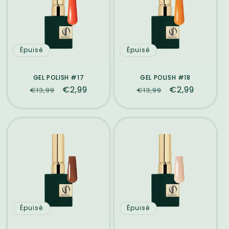
Épuisé
Épuisé
GEL POLISH #17
GEL POLISH #18
Prix
Prix
€2,99
Prix
Prix
€2,99
€13,99
€13,99
habituel
promotionnel
habituel
promotionne
Épuisé
Épuisé