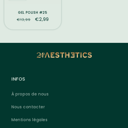
GEL POLISH #25
Prix
Prix
€2,99
€13,99
habituel
promotionnel
INFOS
À propos de nous
Nous contacter
Mentions légales