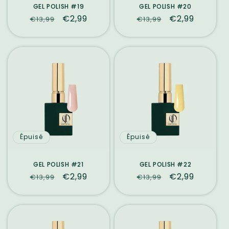
GEL POLISH #19
GEL POLISH #20
Prix
Prix
€2,99
Prix
Prix
€2,99
€13,99
€13,99
habituel
promotionnel
habituel
promotionne
Épuisé
Épuisé
GEL POLISH #21
GEL POLISH #22
Prix
Prix
€2,99
Prix
Prix
€2,99
€13,99
€13,99
habituel
promotionnel
habituel
promotionne