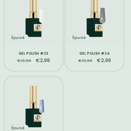
Épuisé
Épuisé
GEL POLISH #23
GEL POLISH #24
Prix
Prix
€2,99
Prix
Prix
€2,99
€13,99
€13,99
habituel
promotionnel
habituel
promotionne
Épuisé