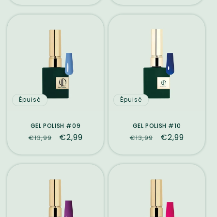
Épuisé
Épuisé
GEL POLISH #09
GEL POLISH #10
Prix
Prix
€2,99
Prix
Prix
€2,99
€13,99
€13,99
habituel
promotionnel
habituel
promotionne