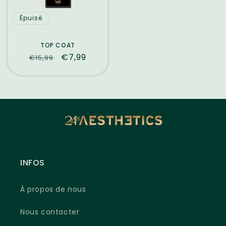
Épuisé
TOP COAT
Prix
Prix
€7,99
€15,99
habituel
promotionnel
INFOS
À propos de nous
Nous contacter