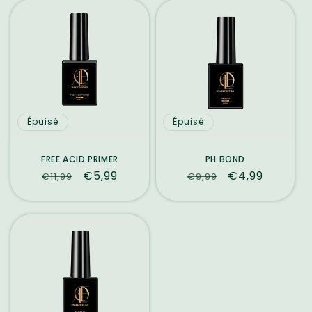
Épuisé
Épuisé
FREE ACID PRIMER
PH BOND
Prix
Prix
€5,99
Prix
Prix
€4,99
€11,99
€9,99
habituel
promotionnel
habituel
promotionnel