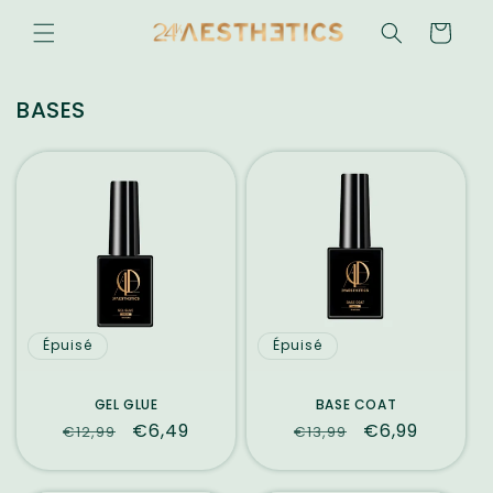
et
passer
Panier
au
contenu
BASES
Épuisé
Épuisé
GEL GLUE
BASE COAT
Prix
Prix
€6,49
Prix
Prix
€6,99
€12,99
€13,99
habituel
promotionnel
habituel
promotionne